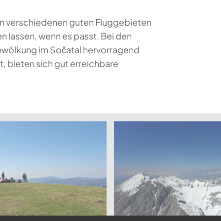
an verschiedenen guten Fluggebieten
gen lassen, wenn es passt. Bei den
ewölkung im Sočatal hervorragend
 bieten sich gut erreichbare