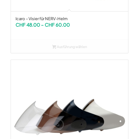
Icaro – Visier für NERV-Helm
Preisspanne:
CHF
48.00
–
CHF
60.00
CHF 48.00
bis
CHF 60.00
Ausführung wählen