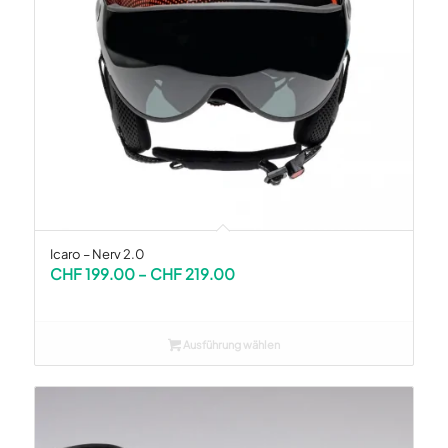
Icaro – Nerv 2.0
Preisspanne:
CHF
199.00
–
CHF
219.00
CHF 199.00
bis
CHF 219.00
Ausführung wählen