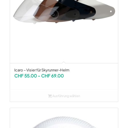
Icaro – Visier für Skyrunner-Helm
Preisspanne:
CHF
55.00
–
CHF
69.00
CHF 55.00
bis
CHF 69.00
Ausführung wählen