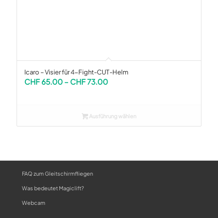
Icaro – Visier für 4-Fight-CUT-Helm
Preisspanne:
CHF
65.00
–
CHF
73.00
CHF 65.00
bis
CHF 73.00
Ausführung wählen
FAQ zum Gleitschirmfliegen
Was bedeutet Magiclift?
Webcam