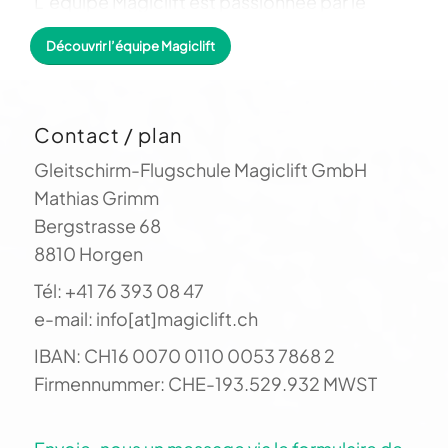
L’équipe Magiclift est passionnée par le
parapente. Tu profites directement de nos
Découvrir l’équipe Magiclift
innombrables heures de vol : pour rester en
l’air plus longtemps, il ne suffit pas de
maîtriser sa voile. Il faut savoir « lire » le
Contact / plan
paysage et son interaction avec le vent. On
t’apprend comment faire ?
Gleitschirm-Flugschule Magiclift GmbH
Mathias Grimm
Bergstrasse 68
8810 Horgen
Tél: +41 76 393 08 47
e-mail: info[at]magiclift.ch
IBAN: CH16 0070 0110 0053 7868 2
Firmennummer: CHE-193.529.932 MWST