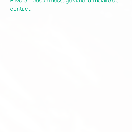
Envoie-nous un message via le formulaire de
contact.
Mathias Grimm (Thise)
Instructeur de vol, Pilote tandem, Directeur
Thise vole en parapente depuis 2001. Il est
instructeur depuis 2009 et dirige Magiclift
depuis 2015 : enseignement, vente,
organisation de voyages, transports,
entretien du matériel – il s’occupe de tout.