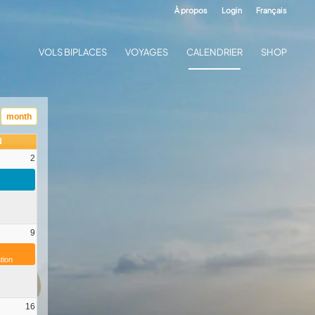
À propos
Login
Français
VOLS BIPLACES
VOYAGES
CALENDRIER
SHOP
month
N
2
9
tion
16