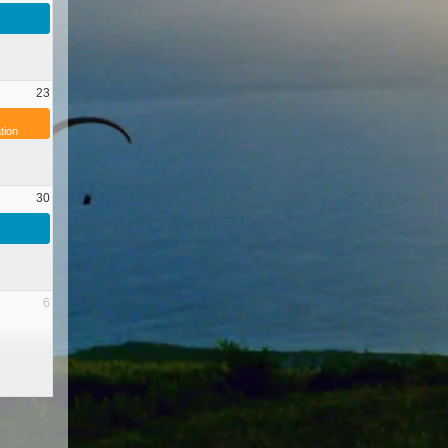
23
tion
30
6