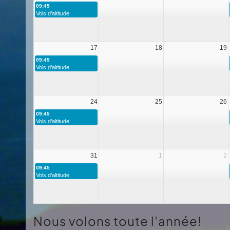
09:45
Vols d’altitude
17
18
19
09:45
Vols d’altitude
24
25
26
09:45
Vols d’altitude
31
1
2
09:45
Vols d’altitude
Nous volons toute l'année!