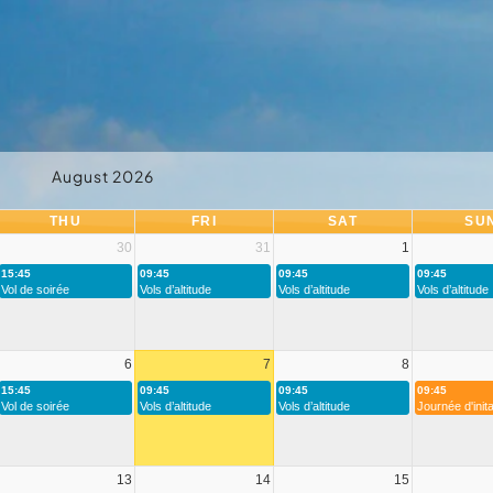
August 2026
THU
FRI
SAT
SU
30
31
1
15:45
09:45
09:45
09:45
Vol de soirée
Vols d’altitude
Vols d’altitude
Vols d’altitude
6
7
8
15:45
09:45
09:45
09:45
Vol de soirée
Vols d’altitude
Vols d’altitude
Journée d'inita
13
14
15