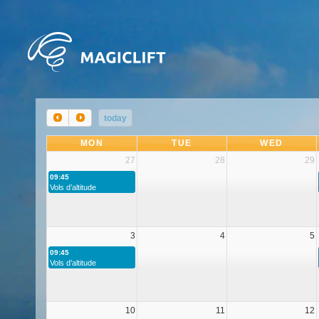
today
MON
TUE
WED
27
28
29
09:45
Vols d’altitude
3
4
5
09:45
Vols d’altitude
10
11
12