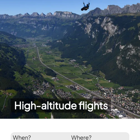
High-altitude flights
When?
Where?