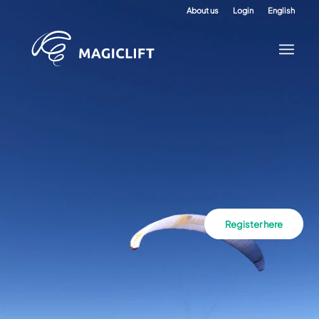
About us
Login
English
Register here