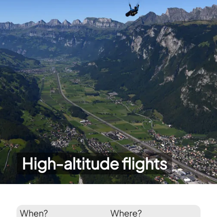
High-altitude flights
When?
Where?