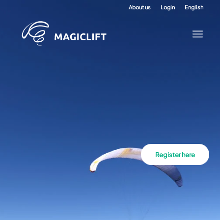
About us
Login
English
Register here