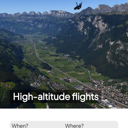
High-altitude flights
When?
Where?