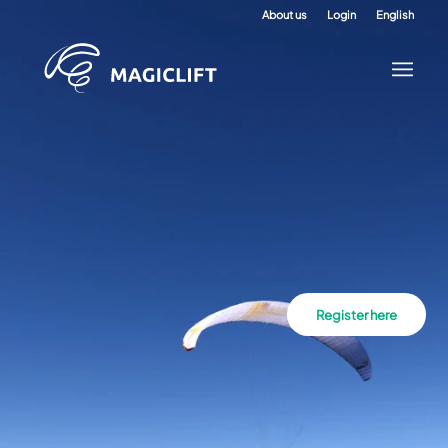
About us
Login
English
Register here