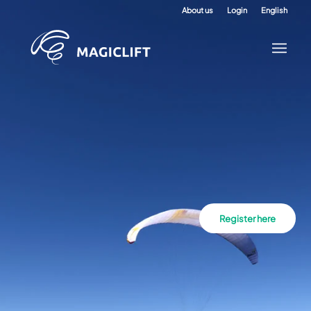
About us
Login
English
Register here