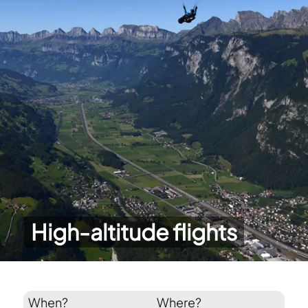
High-altitude flights
When?
Where?