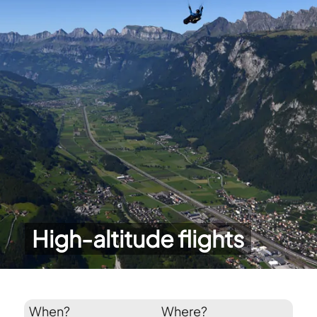
High-altitude flights
When?
Where?