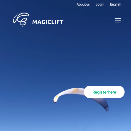
About us
Login
English
Register here