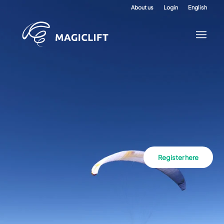
About us
Login
English
Register here