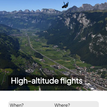
High-altitude flights
When?
Where?