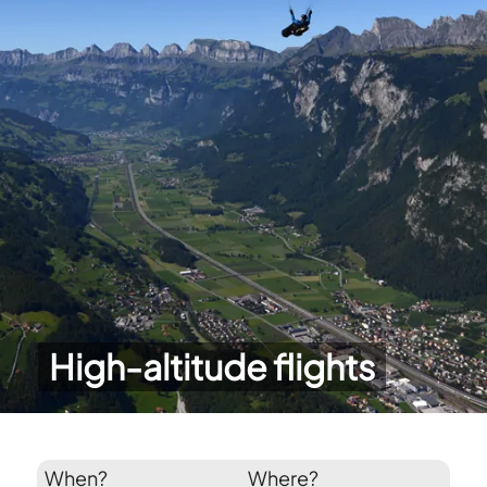
High-altitude flights
When?
Where?