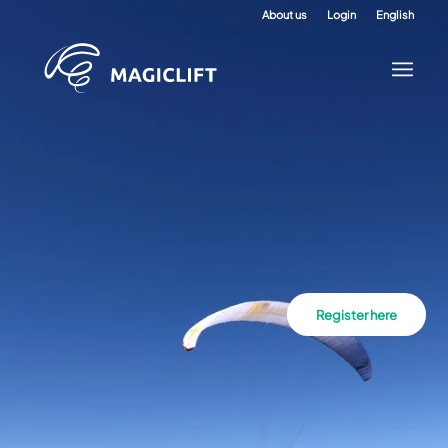
About us
Login
English
Register here