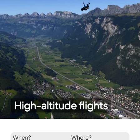
High-altitude flights
When?
Where?