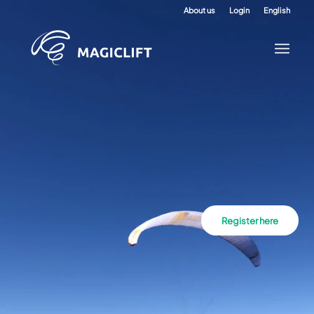
About us
Login
English
Register here