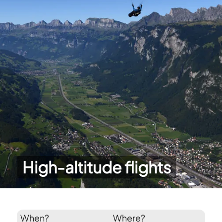
High-altitude flights
When?
Where?