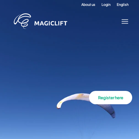
About us
Login
English
Register here