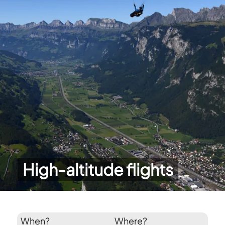
High-altitude flights
When?
Where?