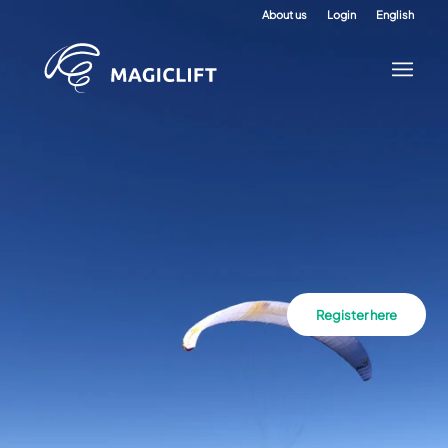
About us
Login
English
Register here