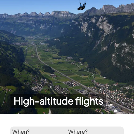
High-altitude flights
When?
Where?