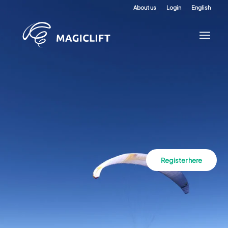
About us
Login
English
Register here