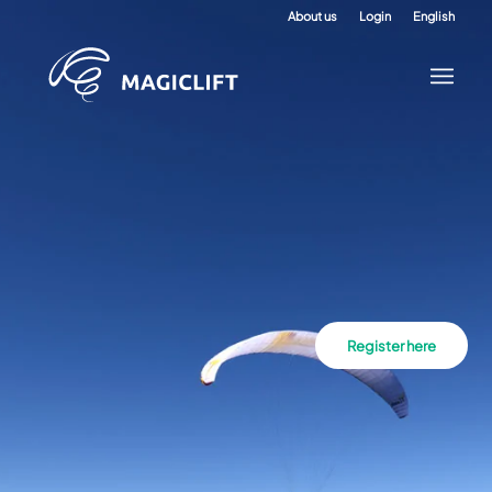
About us
Login
English
Register here