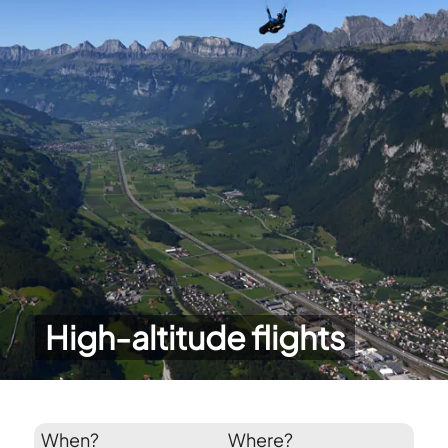
High-altitude flights
When?
Where?