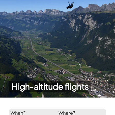
High-altitude flights
When?
Where?