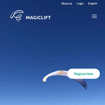
About us
Login
English
Register here