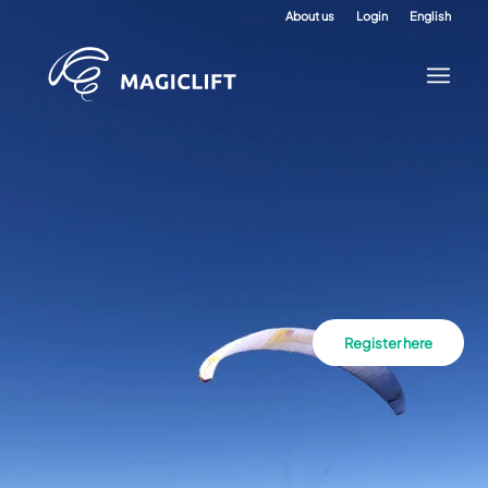
About us
Login
English
Register here