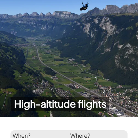
High-altitude flights
When?
Where?