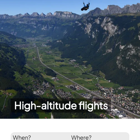
High-altitude flights
When?
Where?