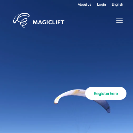
About us
Login
English
Register here