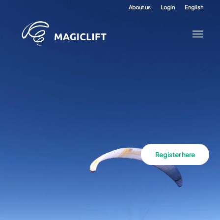
About us
Login
English
Register here