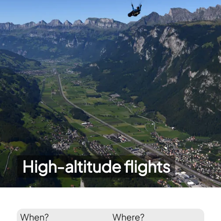
High-altitude flights
When?
Where?