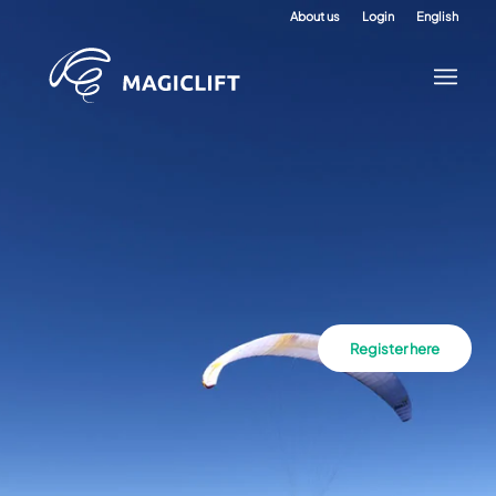
About us
Login
English
Register here