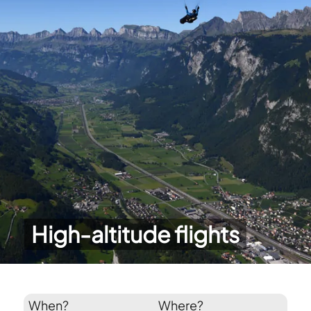
High-altitude flights
When?
Where?