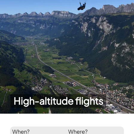
High-altitude flights
When?
Where?