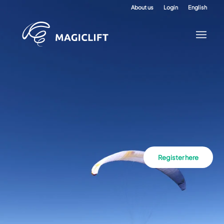
About us
Login
English
Register here