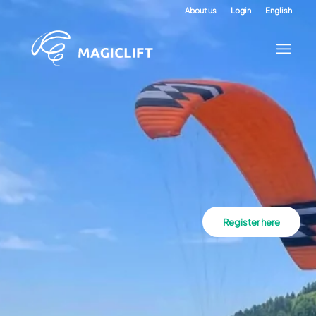
About us
Login
English
Register here