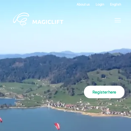
About us
Login
English
Register here