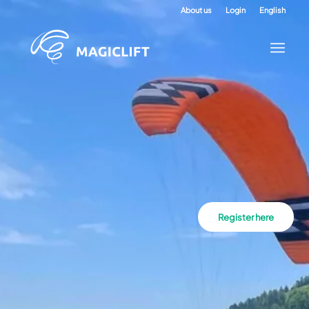
About us
Login
English
Register here