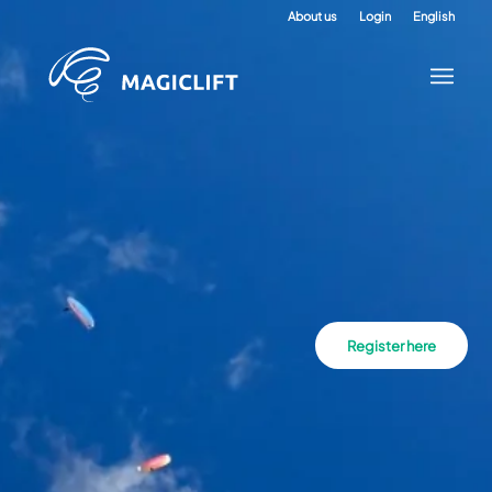
About us
Login
English
Register here