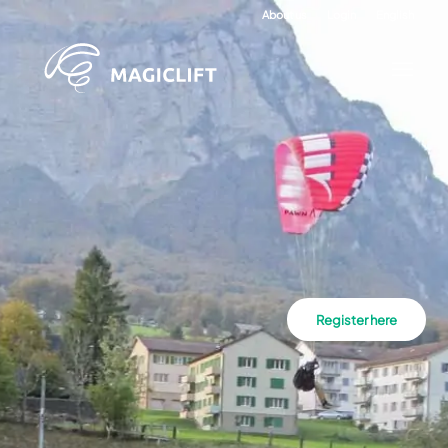
About us
Login
English
Register here