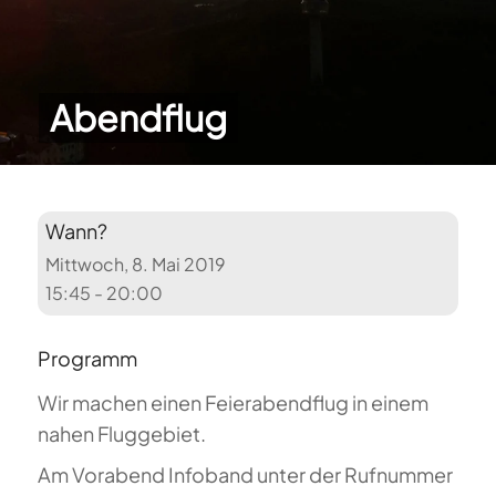
Abendflug
Wann?
Mittwoch, 8. Mai 2019
15:45 - 20:00
Programm
Wir machen einen Feierabendflug in einem
nahen Fluggebiet.
Am Vorabend Infoband unter der Rufnummer