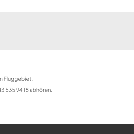
n Fluggebiet.
3 535 94 18 abhören.
ehr möglich.