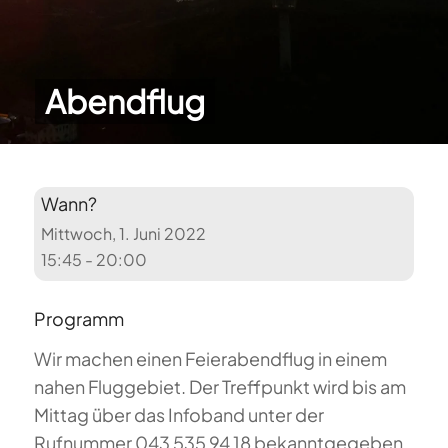
Abendflug
Wann?
Mittwoch, 1. Juni 2022
15:45 - 20:00
Programm
Wir machen einen Feierabendflug in einem
nahen Fluggebiet. Der Treffpunkt wird bis am
Mittag über das Infoband unter der
Rufnummer 043 535 94 18 bekanntgegeben.