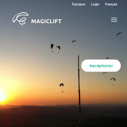
À propos
Login
Français
Inscription ici