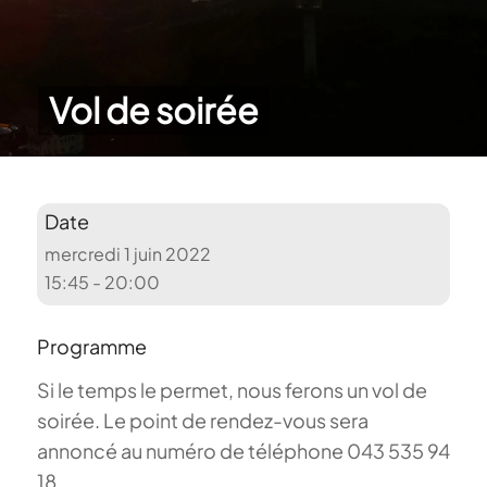
Vol de soirée
Date
mercredi 1 juin 2022
15:45 - 20:00
Programme
Si le temps le permet, nous ferons un vol de
soirée. Le point de rendez-vous sera
annoncé au numéro de téléphone 043 535 94
18.