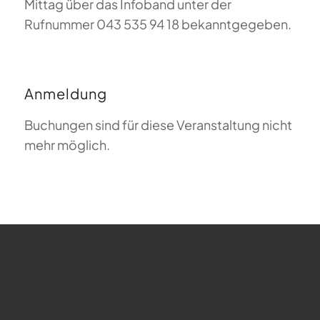
Mittag über das Infoband unter der
Rufnummer 043 535 94 18 bekanntgegeben.
Anmeldung
Buchungen sind für diese Veranstaltung nicht
mehr möglich.
FAQ zum Gleitschirmfliegen
Was bedeutet Magiclift?
Webcam
Copyright © 2026 - Gleitschirm-Flugschule Magiclift