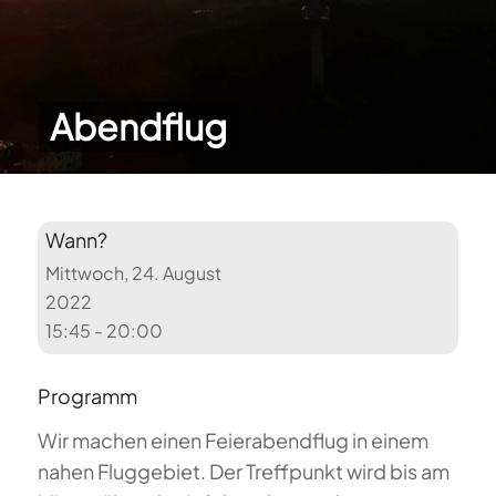
Abendflug
Wann?
Mittwoch, 24. August
2022
15:45 - 20:00
Programm
Wir machen einen Feierabendflug in einem
nahen Fluggebiet. Der Treffpunkt wird bis am