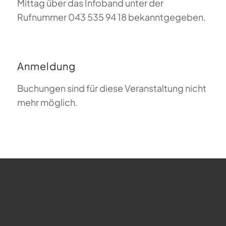
Mittag über das Infoband unter der
Rufnummer 043 535 94 18 bekanntgegeben.
Anmeldung
Buchungen sind für diese Veranstaltung nicht
mehr möglich.
FAQ zum Gleitschirmfliegen
Was bedeutet Magiclift?
Webcam
Copyright © 2026 - Gleitschirm-Flugschule Magiclift