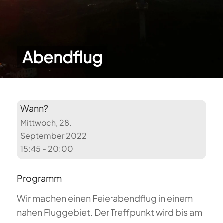
Abendflug
Wann?
Mittwoch, 28.
September 2022
15:45 - 20:00
Programm
Wir machen einen Feierabendflug in einem
nahen Fluggebiet. Der Treffpunkt wird bis am