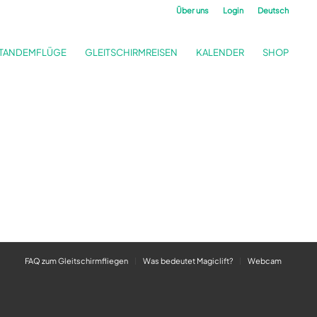
Über uns
Login
Deutsch
TANDEMFLÜGE
GLEITSCHIRMREISEN
KALENDER
SHOP
FAQ zum Gleitschirmfliegen
Was bedeutet Magiclift?
Webcam