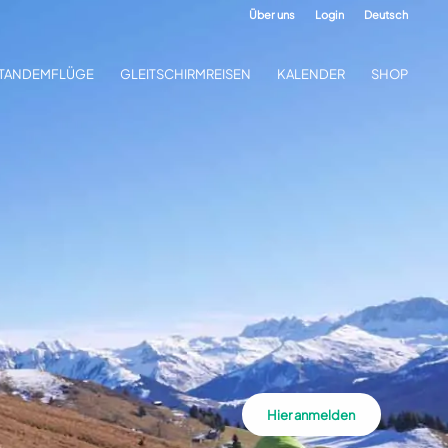
Über uns
Login
Deutsch
TANDEMFLÜGE
GLEITSCHIRMREISEN
KALENDER
SHOP
Hier anmelden