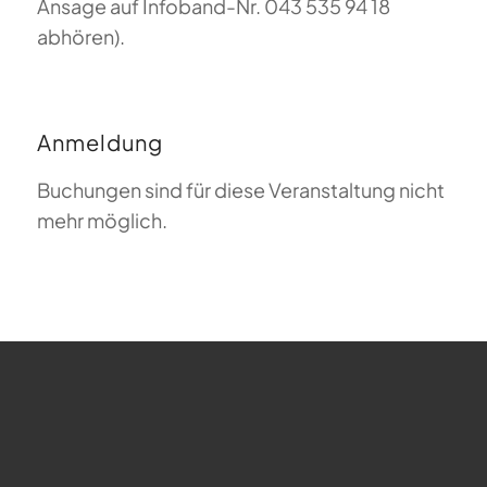
Ansage auf Infoband-Nr. 043 535 94 18
abhören).
Anmeldung
Buchungen sind für diese Veranstaltung nicht
mehr möglich.
FAQ zum Gleitschirmfliegen
Was bedeutet Magiclift?
Webcam
Copyright © 2026 - Gleitschirm-Flugschule Magiclift