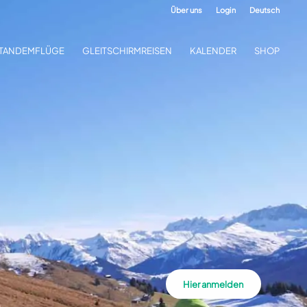
Über uns
Login
Deutsch
TANDEMFLÜGE
GLEITSCHIRMREISEN
KALENDER
SHOP
Hier anmelden