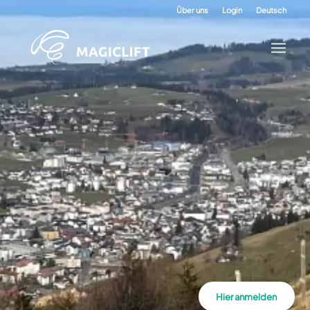
Über uns
Login
Deutsch
Hier anmelden