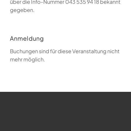
über die Info-Nummer 043 535 94 18 bekannt
gegeben.
Anmeldung
Buchungen sind für diese Veranstaltung nicht
mehr möglich.
FAQ zum Gleitschirmfliegen
Was bedeutet Magiclift?
Webcam
Copyright © 2026 - Gleitschirm-Flugschule Magiclift