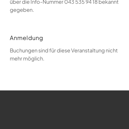
über die Info-Nummer 043 535 94 18 bekannt
gegeben.
Anmeldung
Buchungen sind für diese Veranstaltung nicht
mehr möglich.
FAQ zum Gleitschirmfliegen
Was bedeutet Magiclift?
Webcam
Copyright © 2026 - Gleitschirm-Flugschule Magiclift