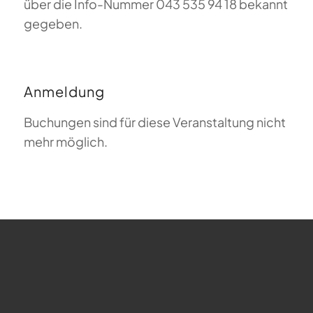
über die Info-Nummer 043 535 94 18 bekannt
gegeben.
Anmeldung
Buchungen sind für diese Veranstaltung nicht
mehr möglich.
FAQ zum Gleitschirmfliegen
Was bedeutet Magiclift?
Webcam
Copyright © 2026 - Gleitschirm-Flugschule Magiclift