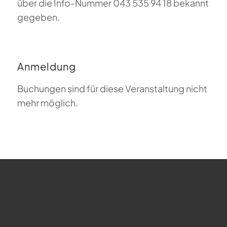
über die Info-Nummer 043 535 94 18 bekannt
gegeben.
Anmeldung
Buchungen sind für diese Veranstaltung nicht
mehr möglich.
FAQ zum Gleitschirmfliegen
Was bedeutet Magiclift?
Webcam
Copyright © 2026 - Gleitschirm-Flugschule Magiclift