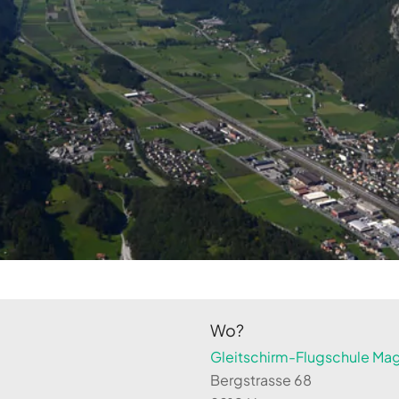
Wo?
Gleitschirm-Flugschule Magi
Bergstrasse 68