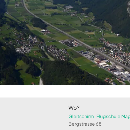
Wo?
Gleitschirm-Flugschule Magi
Bergstrasse 68