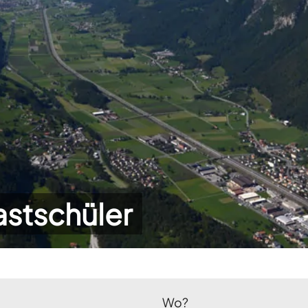
astschüler
Wo?