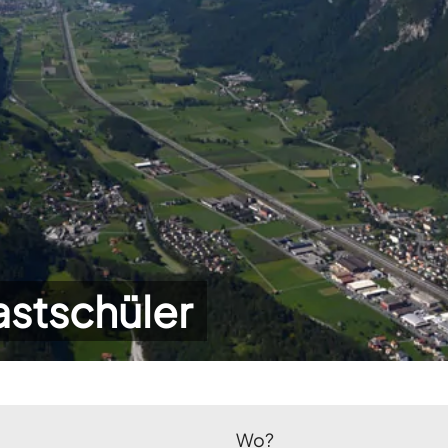
astschüler
Wo?