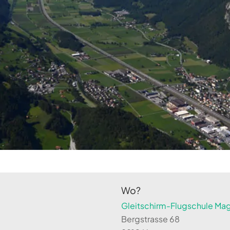
Wo?
Gleitschirm-Flugschule Magi
Bergstrasse 68