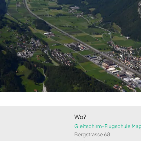
Wo?
Gleitschirm-Flugschule Magi
Bergstrasse 68