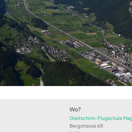
Wo?
Gleitschirm-Flugschule Magi
Bergstrasse 68