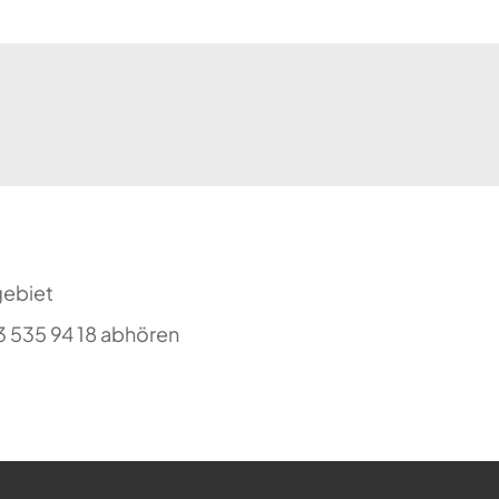
gebiet
3 535 94 18 abhören
ehr möglich.